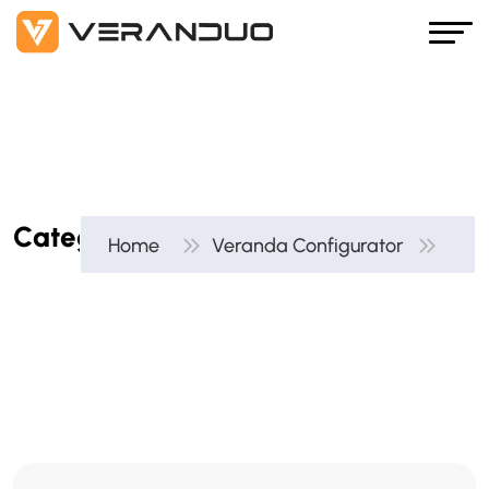
C
a
t
e
g
o
r
i
e
:
V
e
r
a
n
d
a
C
o
n
f
i
g
u
r
a
t
o
r
Home
Veranda Configurator