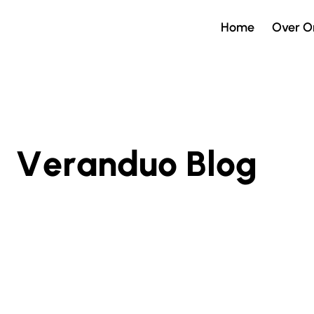
Home
Over O
V
e
r
a
n
d
u
o
B
l
o
g