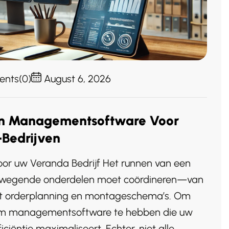
nts(0)
August 6, 2026
an Managementsoftware Voor
Bedrijven
or uw Veranda Bedrijf Het runnen van een
bewegende onderdelen moet coördineren—van
ot orderplanning en montageschema’s. Om
el om managementsoftware te hebben die uw
iciëntie maximaliseert. Echter, niet alle